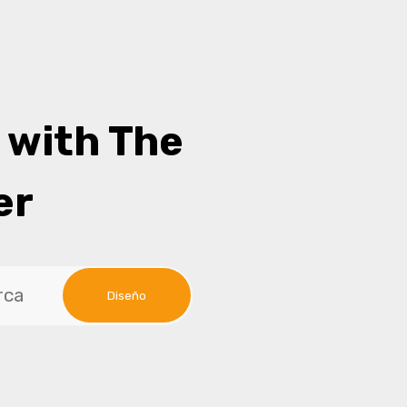
 with The
er